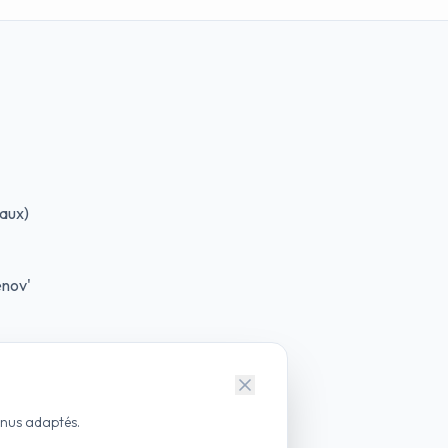
aux)
nov'
enus adaptés.